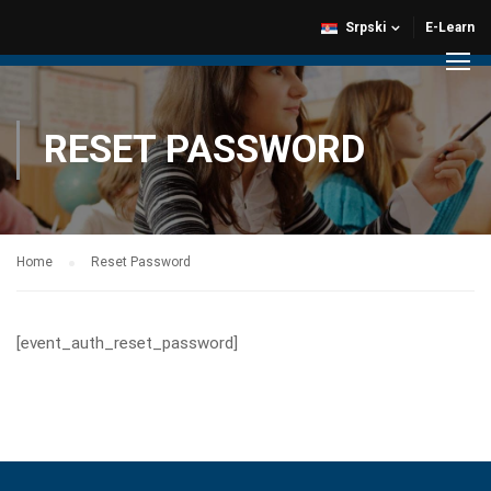
Srpski
E-Learn
RESET PASSWORD
Home
Reset Password
[event_auth_reset_password]