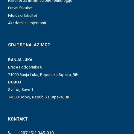
Fakultet za informacione tehnologije
Pravni fakultet
Filološki fakultet
Akademija umjetnosti
GDJE SE NALAZIMO?
BANJA LUKA
Braće Podgornika 8
71000 Banja Luka, Republika Srpska, BiH
DOBOJ
Svetog Save 1
74000 Doboj, Republika Srpska, BiH
KONTAKT
+387 (51) 345-910