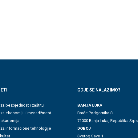
ETI
GDJE SE NALAZIMO?
 za bezbjednost i zaštitu
BANJA LUKA
t za ekonomiju i menadžment
Braće Podgornika 8
 akademija
71000 Banja Luka, Republika Srps
 za informacione tehnologije
DOBOJ
akultet
Svetog Save 1