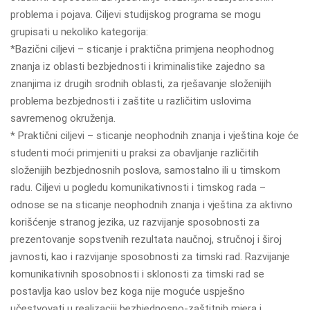
problema i pojava. Ciljevi studijskog programa se mogu
grupisati u nekoliko kategorija:
*Bazični ciljevi – sticanje i praktična primjena neophodnog
znanja iz oblasti bezbjednosti i kriminalistike zajedno sa
znanjima iz drugih srodnih oblasti, za rješavanje složenijih
problema bezbjednosti i zaštite u različitim uslovima
savremenog okruženja.
* Praktični ciljevi – sticanje neophodnih znanja i vještina koje će
studenti moći primjeniti u praksi za obavljanje različitih
složenijih bezbjednosnih poslova, samostalno ili u timskom
radu. Ciljevi u pogledu komunikativnosti i timskog rada –
odnose se na sticanje neophodnih znanja i vještina za aktivno
korišćenje stranog jezika, uz razvijanje sposobnosti za
prezentovanje sopstvenih rezultata naučnoj, stručnoj i široj
javnosti, kao i razvijanje sposobnosti za timski rad. Razvijanje
komunikativnih sposobnosti i sklonosti za timski rad se
postavlja kao uslov bez koga nije moguće uspješno
učestvovati u realizaciji bezbjednosno-zaštitnih mjera i