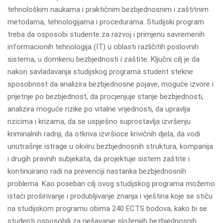
tehnološkim naukama i praktičnim bezbjednosnim i zaštitnim
metodama, tehnologijama i procedurama. Studijski program
treba da osposobi studente za razvoj i primjenu savremenih
informacionih tehnologija (IT) u oblasti različitih poslovnih
sistema, u domkenu bezbjednosti i zaštite. Ključni cilj je da
nakon savladavanja studijskog programa student stekne
sposobnost da analizira bezbjednosne pojave, moguće izvore i
prijetnje po bezbjednost, da procjenjuje stanje bezbjednosti,
analizira moguće rizike po vitalne vrijednosti, da upravlja
rizicima i krizama, da se uspješno suprostavlja izvršenju
kriminalnih radnji, da otkriva izvršioce krivičnih djela, da vodi
unutrašnje istrage u okviru bezbjednosnih struktura, kompanija
i drugih pravnih subjekata, da projektuje sistem zaštite i
kontinuirano radi na prevenciji nastanka bezbjednosnih
problema. Kao poseban cilj ovog studijskog programa možemo
istaći proširivanje i produbljivanje znanja i vještina koje se stiču
na studijskom programu obima 240 ECTS bodova, kako bi se
studenti osposobili za rješavanje složenijih bezbjednosnih