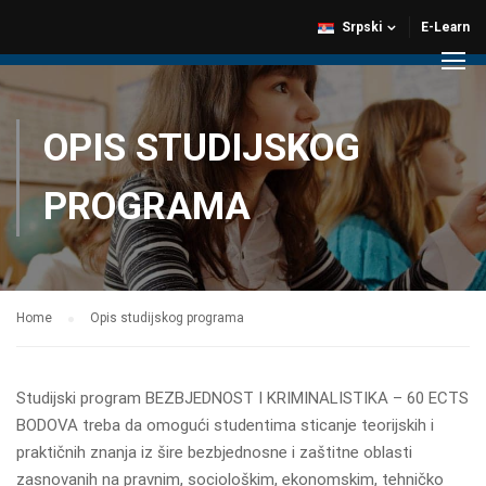
Srpski
E-Learn
OPIS STUDIJSKOG
PROGRAMA
Home
Opis studijskog programa
Studijski program BEZBJEDNOST I KRIMINALISTIKA – 60 ECTS
BODOVA treba da omogući studentima sticanje teorijskih i
praktičnih znanja iz šire bezbjednosne i zaštitne oblasti
zasnovanih na pravnim, sociološkim, ekonomskim, tehničko