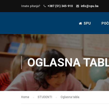
Imate pitanja?
+387 (51) 345-910
info@spu.ba
SPU
POČ
OGLASNA TAB
Home
STUDENTI
Oglasna tabla