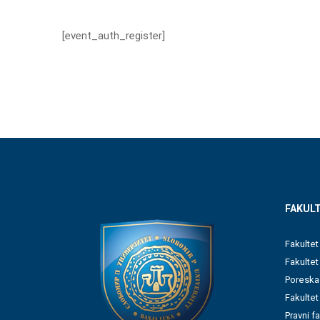
[event_auth_register]
FAKULT
Fakultet
Fakulte
Poreska
Fakultet
Pravni f