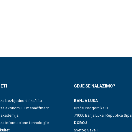
ETI
GDJE SE NALAZIMO?
 za bezbjednost i zaštitu
BANJA LUKA
t za ekonomiju i menadžment
Braće Podgornika 8
 akademija
71000 Banja Luka, Republika Srps
 za informacione tehnologije
DOBOJ
akultet
Svetog Save 1