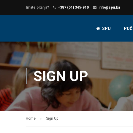
Imate pitanja?
+387 (51) 345-910
info@spu.ba
SPU
POČ
SIGN UP
Home
Sign Up