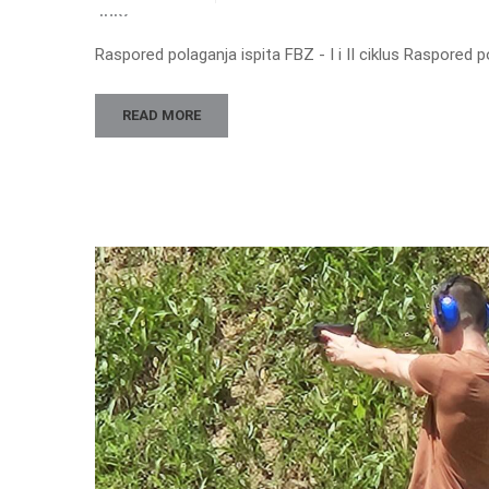
JULY
Raspored polaganja ispita FBZ - I i II ciklus Raspored pol
READ MORE