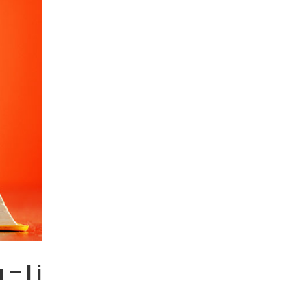
– I i