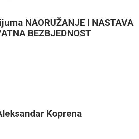
kvijuma NAORUŽANJE I NASTAVA
IVATNA BEZBJEDNOST
Aleksandar Koprena