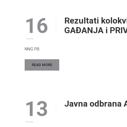
16
Rezultati kolo
GAĐANJA i PR
JULY
NNG PB
READ MORE
13
Javna odbrana 
JULY