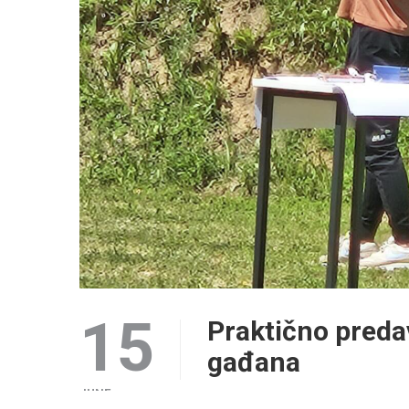
15
Praktično predav
gađana
JUNE