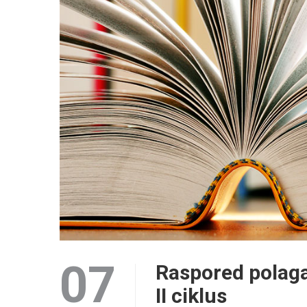
07
Raspored polaga
II ciklus