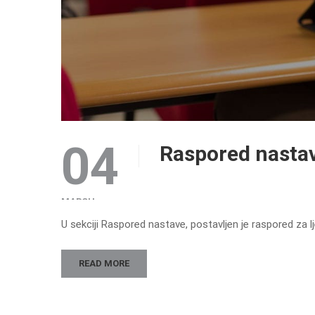
04
Raspored nastav
MARCH
U sekciji Raspored nastave, postavljen je raspored za 
READ MORE