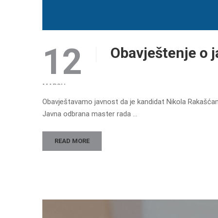
12
Obavještenje o 
MARCH
Obavještavamo javnost da je kandidat Nikola Rakašćan iz
Javna odbrana master rada …
READ MORE