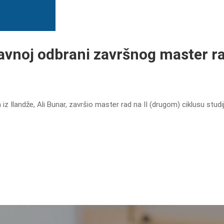
javnoj odbrani završnog master r
 Ilandže, Ali Bunar, završio master rad na II (drugom) ciklusu studi