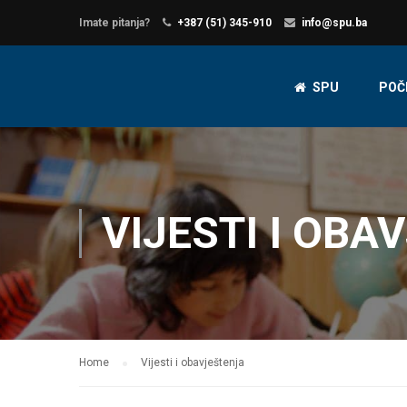
Imate pitanja?
+387 (51) 345-910
info@spu.ba
SPU
POČ
VIJESTI I OBA
Home
Vijesti i obavještenja