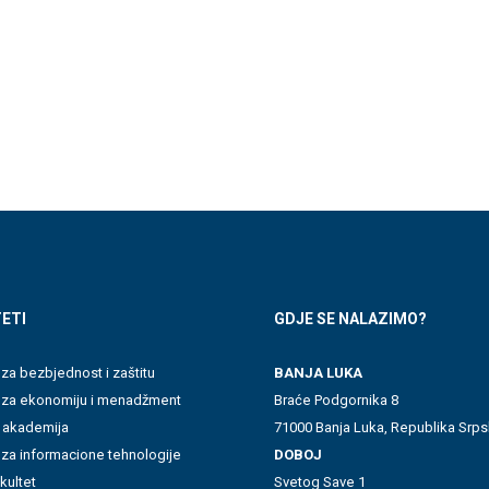
ETI
GDJE SE NALAZIMO?
 za bezbjednost i zaštitu
BANJA LUKA
t za ekonomiju i menadžment
Braće Podgornika 8
 akademija
71000 Banja Luka, Republika Srps
 za informacione tehnologije
DOBOJ
akultet
Svetog Save 1