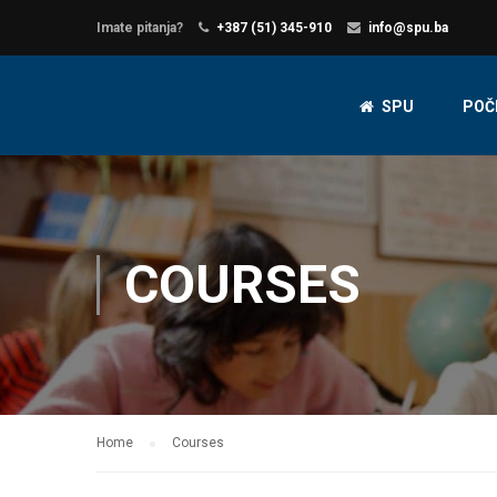
Imate pitanja?
+387 (51) 345-910
info@spu.ba
SPU
POČ
COURSES
Home
Courses