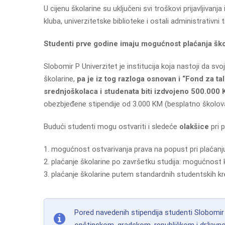
U cijenu školarine su uključeni svi troškovi prijavljivanja
kluba, univerzitetske biblioteke i ostali administrativni 
Studenti prve godine imaju mogućnost plaćanja ško
Slobomir P Univerzitet je institucija koja nastoji da sv
školarine,
pa je iz tog razloga osnovan i “Fond za ta
srednjoškolaca i studenata biti izdvojeno 500.000
obezbjeđene stipendije od 3.000 KM (besplatno školova
Budući studenti mogu ostvariti i sledeće
olakšice
pri p
mogućnost ostvarivanja prava na popust pri plaćan
plaćanje školarine po završetku studija: mogućnost 
plaćanje školarine putem standardnih studentskih kr
Pored navedenih stipendija studenti Slobomir