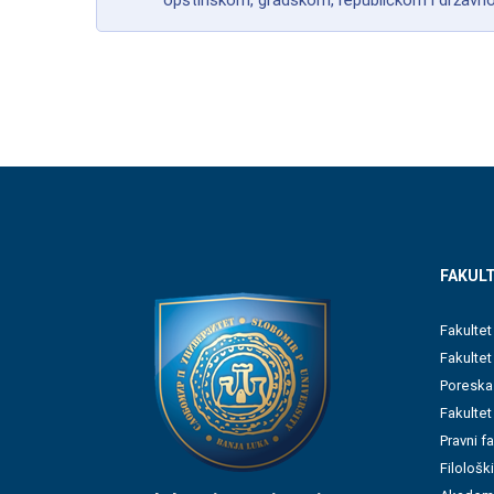
opštinskom, gradskom, republičkom i državnom
FAKULT
Fakultet
Fakulte
Poreska
Fakultet
Pravni f
Filološki