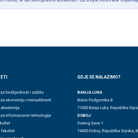
 nivou, te da ravnopravno konkurišu i za brojne inostrane stipendij
ETI
GDJE SE NALAZIMO?
 za bezbjednost i zaštitu
BANJA LUKA
t za ekonomiju i menadžment
Braće Podgornika 8
 akademija
71000 Banja Luka, Republika Srps
 za informacione tehnologije
DOBOJ
akultet
Svetog Save 1
 fakultet
74000 Doboj, Republika Srpska, B