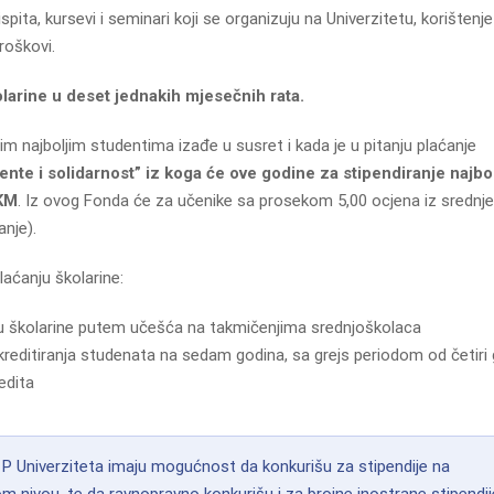
 ispita, kursevi i seminari koji se organizuju na Univerzitetu, korištenj
troškovi.
larine u deset jednakih mjesečnih rata.
ojim najboljim studentima izađe u susret i kada je u pitanju plaćanje
lente i solidarnost” iz koga će ove godine za stipendiranje najbol
 KM
. Iz ovog Fonda će za učenike sa prosekom 5,00 ocjena iz srednje
nje).
laćanju školarine:
ju školarine putem učešća na takmičenjima srednjoškolaca
kreditiranja studenata na sedam godina, sa grejs periodom od četiri 
edita
 P Univerziteta imaju mogućnost da konkurišu za stipendije na