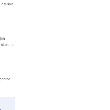
e internet
jih
 škole su
godine.