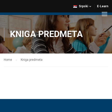
Srpski
E-Learn
KNIGA PREDMETA
Home
Kniga predmeta