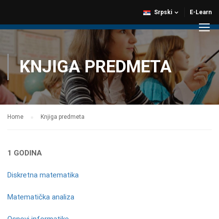
Srpski
E-Learn
KNJIGA PREDMETA
Home
Knjiga predmeta
1 GODINA
Diskretna matematika
Matematička analiza