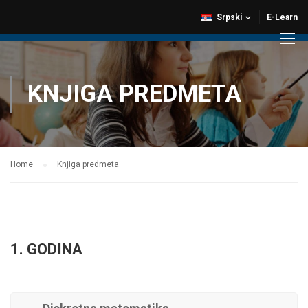
Srpski
E-Learn
KNJIGA PREDMETA
Home
Knjiga predmeta
1. GODINA