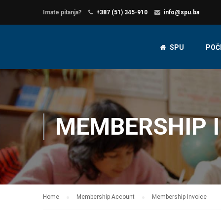
Imate pitanja?
+387 (51) 345-910
info@spu.ba
SPU
POČ
MEMBERSHIP I
Home
Membership Account
Membership Invoice