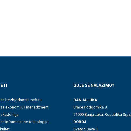
ETI
GDJE SE NALAZIMO?
 za bezbjednost i zaštitu
BANJA LUKA
t za ekonomiju i menadžment
Braće Podgornika 8
 akademija
71000 Banja Luka, Republika Srps
 za informacione tehnologije
DOBOJ
akultet
Svetog Save 1