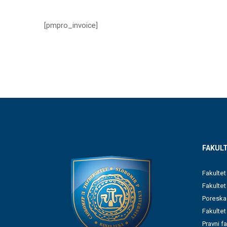
[pmpro_invoice]
FAKULT
Fakultet
Fakulte
Poreska
Fakultet
Pravni f