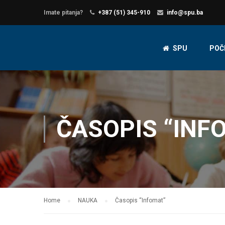
Imate pitanja?
+387 (51) 345-910
info@spu.ba
SPU
POČ
ČASOPIS “INF
Home
NAUKA
Časopis “Infomat”