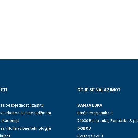
ETI
GDJE SE NALAZIMO?
 za bezbjednost i zaštitu
BANJA LUKA
t za ekonomiju i menadžment
Braće Podgornika 8
 akademija
71000 Banja Luka, Republika Srps
 za informacione tehnologije
DOBOJ
akultet
Svetog Save 1