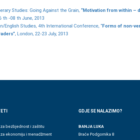
erary Studies: Going Against the Grain,
“Motivation from within – 
6 th -08 th June, 2013
n/English Studies, 4th International Conference, “
Forms of non-ve
raders”
, London, 22-23 July, 2013
ETI
GDJE SE NALAZIMO?
 za bezbjednost i zaštitu
BANJA LUKA
t za ekonomiju i menadžment
Braće Podgornika 8