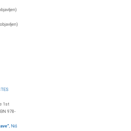
bjavljen)
bjavljen)
 STES
e 1st
ISBN 978-
tave”
, Niš