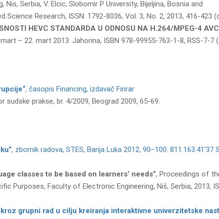
is, Serbia, V. Elcic, Slobomir P University, Bijeljina, Bosnia and
 Science Research, ISSN: 1792-8036, Vol. 3, No. 2, 2013, 416-423 (o
ASNOSTI HEVC STANDARDA U ODNOSU NA H.264/MPEG-4 AVC
mart – 22. mart 2013. Jahorina, ISBN 978-99955-763-1-8, RSS-7-7 (o
rupcije“
, časopis Financing, izdavač Finrar
bor sudske prakse, br. 4/2009, Beograd 2009, 65-69.
iku”
, zbornik radova, STES, Banja Luka 2012, 90–100. 811.163.41’37
uage classes to be based on learners’ needs”
, Proceedings of th
fic Purposes, Faculty of Electronic Engineering, Niš, Serbia, 2013, 
roz grupni rad u cilju kreiranja interaktivne univerzitetske nas