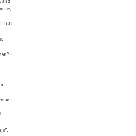
, and
cuska,
NITECH
a,
®
oteh
–
oni
osna i
®
–
ejs”
,