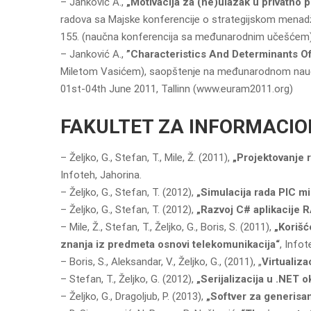
– Janković A.,
„Motivаcijа zа (ne)ulаzаk u privаtno
rаdovа sа Mаjske konferencije o strаtegijskom menаdžem
155. (nаučnа konferencijа sа međunаrodnim učešćem
– Janković A.,
”Characteristics And Determinants Of
Miletom Vasićem), saopštenje na međunarodnom nauč
01st-04th June 2011, Tallinn (www.euram2011.org)
FAKULTET ZA INFORMACIO
– Željko, G., Stefan, T., Mile, Ž. (2011),
„Projektovanj
Infoteh, Jahorina.
– Željko, G., Stefan, T. (2012),
„Simulacija rada PIC m
– Željko, G., Stefan, T. (2012),
„Razvoj C# aplikacije
– Mile, Ž., Stefan, T., Željko, G., Boris, S. (2011),
„Korišć
znanja iz predmeta osnovi telekomunikacija“
, Infot
– Boris, S., Aleksandar, V., Željko, G., (2011), „
Virtualiz
– Stefan, T., Željko, G. (2012),
„Serijalizacija u .NET 
– Željko, G., Dragoljub, P. (2013),
„Softver za generisa