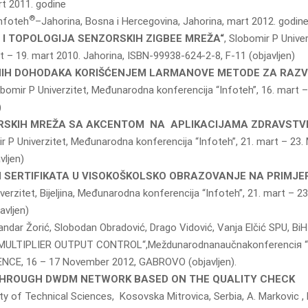
rt 2011. godine
®
Infoteh
–Jahorina, Bosna i Hercegovina, Jahorina, mart 2012. godin
I TOPOLOGIJA SENZORSKIH ZIGBEE MREŽA“
, Slobomir P Univer
t – 19. mart 2010. Jahorina, ISBN-99938-624-2-8, F-11 (objavljen)
ČNIH DOHODAKA KORIŠĆENJEM LARMANOVE METODE ZA RAZ
bomir P Univerzitet, Međunarodna konferencija “Infoteh”, 16. mart –
)
ORSKIH MREŽA SA AKCENTOM NA APLIKACIJAMA ZDRAVSTV
r P Univerzitet, Međunarodna konferencija “Infoteh”, 21. mart – 23.
vljen)
H SERTIFIKATA U VISOKOŠKOLSKO OBRAZOVANJE NA PRIMJE
erzitet, Bijeljina, Međunarodna konferencija “Infoteh”, 21. mart – 23
avljen)
sandar Žorić, Slobodan Obradović, Drago Vidović, Vanja Elčić SPU, BiH
ULTIPLIER OUTPUT CONTROL“,Meždunarodnanaučnakonferenciя 
CE, 16 – 17 November 2012, GABROVO (objavljen).
 THROUGH DWDM NETWORK BASED ON THE QUALITY CHECK
ulty of Technical Sciences, Kosovska Mitrovica, Serbia, A. Markovic , 