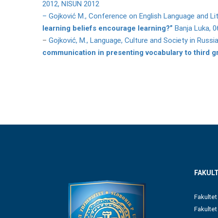
2012, NISUN 2012
– Gojković M., Conference on English Language and Lit
learning beliefs encourage learning?”
Banja Luka, 0
–
Gojković, M., Language, Culture and Society in Russia
communication in presenting vocabulary to third g
FAKULT
Fakultet
Fakulte