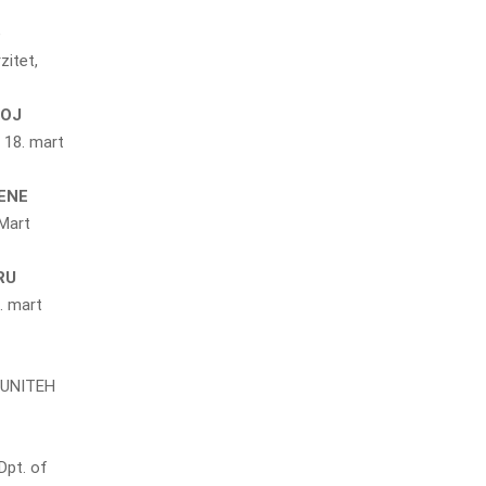
e
zitet,
VOJ
 18. mart
ENE
 Mart
RU
. mart
“UNITEH
Dpt. of