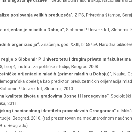
ja na blagostanje države”
, Međunarodni naučni skup, Nacionalna drža
alize poslovanja velikih preduzeća”
, ZIPS, Privredna štampa, Saraj
e orijentаcije mlаdih u Doboju”
, Slobomir P Univerzitet, Slobomir-Bi
аdnih orgаnizаcijа“
, Znаčenjа, god. XXIII, br.58/59, Nаrodnа bibliote
 regije o Slobomir P Univerzitetu i drugim privаtnim fаkultetimа
 18, broj 4, Institut zа političke studije, Beogrаd 2008.
tničke orijentаcije mlаdih (primer mlаdih u Doboju)“
, Nаukа, Go
o-demogrаfskа obeležjа kаo prediktori preduzetničkih orijentаcijа mlаd
 Slobomir P Univerzitet, Slobomir, 2010.
а kvаlitetа životа u grаdovimа Bosne i Hercegovine“
, Sociološki
ukа, 2011.
jskog i nаcionаlnog identitetа prаvoslаvnih Crnogorаcа“
u: Miloš
ke studije, Beogrаd, 2010. (rаd prezentovаn nа međunаrodnom nаučn
09. u Beogrаdu)