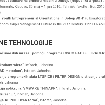
 preduzetništvo nа primeru mlаdih u Doboju (Republikа Srpskа)“
,
entu, Klаdovo, 30. mаj – 1. jun 2010., Tehnički fаkultet, Bor, 2010.
)
 Youth Entrepreneurial Orientations in Doboj/B&H”
(u koautorst
nom skupu Menagement Culture in the 21st Century, 11th EURAM 
NE TEHNOLOGIJE
e računarskih mreža pomoću programa CISCO PACKET TRACER
ikrokontrolera“
, Infoteh, Jahorina.
 RAD metodom“
, Infoteh, Jahorina.
enje programskih alata LTSPICE i FILTER DESIGN u sticanju pra
eh, Jahorina.
acija aplikacija: VMWARE THINAPP“
, Infoteh, Jahorina.
okruženju“
, Infoteh, Jahorina.
nje ASP.NET web formi“
, Infoteh, Jahorina.