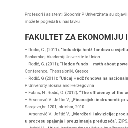
Profesori i asistenti Slobomir P Univerziteta su objav
možete pogledati u nastavku.
FAKULTET ZA EKONOMIJU
– Rodić, G., (2011);
“Industrija hedž fondova u svjetlu
Bankarskoj Akadamiji Univerziteta Union
– Rodić, G. (2011);
“Hedge funds – myth about power 
Conference, Thessaloniki, Greece
– Rodić, G (2011);
“Uticaj Hedž fondova na nacionalne
P University, Bosnia and Herzegovina
– Fabris, N., Rodić, G. (2012);
“The efficiency of the 
– Arsenović V., Jeftić V.,
„Finansijski instrumenti: p
Sarajevo,br. 1201, oktobar, 2010.
– Arsenović V., Jeftić V.,
„Merdžeri i akvizicije: pro
u procesu spajanja i preuzimanja preduzeća“
, ZIPS