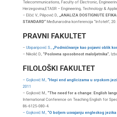
Telecommunications, Faculty of Electronic, Engineering, N
Herzegovina,ETASR – Engineering, Technology & Applied
– Elčić V., Pilipović D.,
„ANALIZA DOSTIGNUTE EFIK
STANDARD“
Međunarodna konferencija “Infoteh”, 20. 
PRAVNI FAKULTET
–
Ubiparipović S.,
„Podmićivanje kao pojavni oblik ko
– Nikolić D.,
”Poslovna sposobnost maloljetnika”
, Iz
FILOLOŠKI FAKULTET
– Gojković M.,
“Hepi end anglicizama u srpskom jez
2011
– Gojković M.,
“The need for a change: English lang
International Conference on Teaching English for Speci
86-6125-080-4.
– Gojković M.,
“O boljem usvajanju engleskog jezika k