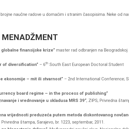
ili brojne naučne radove u domaćim i stranim časopisima. Neke od na
 I MENADŽMENT
 globalne finansijske krize”
master rad odbranjen na Beogradskoj
th
of diversification”
– 6
South East European Doctoral Student
 ekonomije – mit ili stvarnost”
– 2nd International Conference; 
currency board regime – in the process of publishing”
riznavanje i vrednovanje u skladusa MRS 39“
, ZIPS, Privredna štam
cjena vrijednosti preduzeća putem metoda diskontovanog novčan
, Privredna štampa, Sarajevo, br. 1223, septembar, 2011.