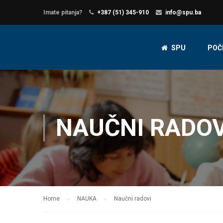
Imate pitanja?
+387 (51) 345-910
info@spu.ba
SPU
POČ
NAUČNI RADOV
Home
NAUKA
Naučni radovi