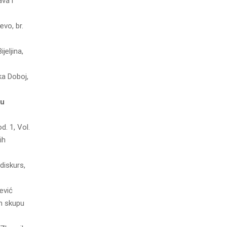
va i
evo, br.
jeljinа,
kа Doboj,
 u
d. 1, Vol.
ih
 diskurs,
ević
om skupu