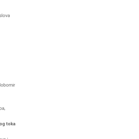
slova
Slobomir
pa,
og toka