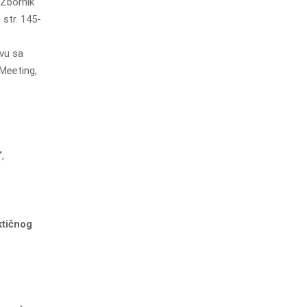
 Zbornik
 str. 145-
vu sa
Meeting,
“
,
ktičnog