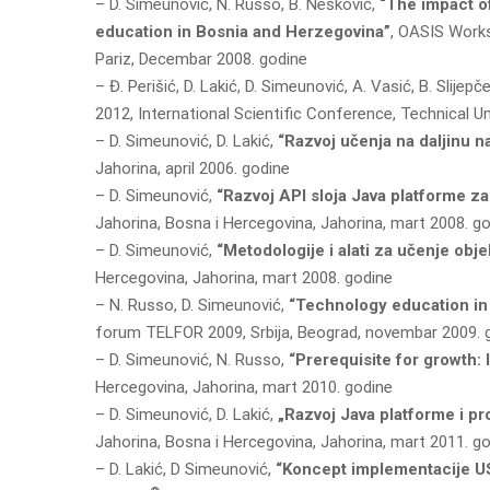
– D. Simeunović, N. Russo, B. Nešković,
“The impact of
education in Bosnia and Herzegovina”
, OASIS Work
Pariz, Decembar 2008. godine
– Đ. Perišić, D. Lakić, D. Simeunović, A. Vasić, B. Slijepč
2012, International Scientific Conference, Technical Un
– D. Simeunović, D. Lakić,
“Razvoj učenja na daljinu n
Jahorina, april 2006. godine
– D. Simeunović,
“Razvoj API sloja Java platforme 
Jahorina, Bosna i Hercegovina, Jahorina, mart 2008. g
– D. Simeunović,
“Metodologije i alati za učenje obj
Hercegovina, Jahorina, mart 2008. godine
– N. Russo, D. Simeunović,
“Technology education in
forum TELFOR 2009, Srbija, Beograd, novembar 2009. 
– D. Simeunović, N. Russo,
“Prerequisite for growth:
Hercegovina, Jahorina, mart 2010. godine
– D. Simeunović, D. Lakić,
„Razvoj Java platforme i p
Jahorina, Bosna i Hercegovina, Jahorina, mart 2011. g
– D. Lakić, D Simeunović,
“Koncept implementacije US