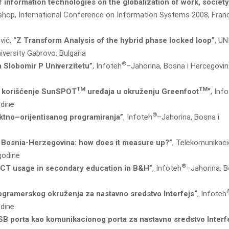
 information technologies on the globalization of work, society
shop, International Conference on Information Systems 2008, Fran
ević,
“Z Transform Analysis of the hybrid phase locked loop”
, U
iversity Gabrovo, Bulgaria
®
a Slobomir P Univerzitetu”
, Infoteh
–Jahorina, Bosna i Hercegovin
TM
TM
za korišćenje SunSPOT
uređaja u okruženju Greenfoot
”
, Inf
odine
®
ektno–orijentisanog programiranja”
, Infoteh
–Jahorina, Bosna i
 Bosnia-Herzegovina: how does it measure up?”
, Telekomunikaci
godine
®
 ICT usage in secondary education in B&H”
, Infoteh
–Jahorina, B
rogramerskog okruženja za nastavno sredstvo Interfejs“
, Infoteh
odine
B porta kao komunikacionog porta za nastavno sredstvo Interf