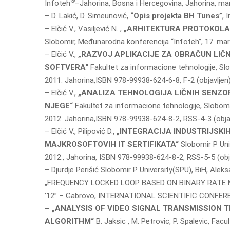
®
Infoteh
–Jahorina, Bosna i Hercegovina, Jahorina, ma
– D. Lakić, D. Simeunović,
“Opis projekta BH Tunes”
, 
– Elčić V., Vasiljević N. ,
„ARHITEKTURA PROTOKOLA 
Slobomir, Međunarodna konferencija “Infoteh”, 17. mar
– Elčić V.,
„RAZVOJ APLIKACIJE ZA OBRAČUN LI
SOFTVERA“
Fakultet za informacione tehnologije, Slo
2011. Jahorina,ISBN 978-99938-624-6-8, F-2 (objavljen
– Elčić V.,
„ANALIZA TEHNOLOGIJA LIČNIH SENZ
NJEGE“
Fakultet za informacione tehnologije, Slobomi
2012. Jahorina,ISBN 978-99938-624-8-2, RSS-4-3 (obja
– Elčić V., Pilipović D.,
„INTEGRACIJA INDUSTRIJSKI
MAJKROSOFTOVIH IT SERTIFIKATA“
Slobomir P Univ
2012., Jahorina, ISBN 978-99938-624-8-2, RSS-5-5 (obj
– Djurdje Perišić Slobomir P University(SPU), BiH, Alek
„FREQUENCY LOCKED LOOP BASED ON BINARY RATE M
’12” – Gabrovo, INTERNATIONAL SCIENTIFIC CONFEREN
– „ANALYSIS OF VIDEO SIGNAL TRANSMISSION
ALGORITHM“
B. Jaksic , M. Petrovic, P. Spalevic, Fac