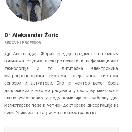
Dr Aleksandar Žorić
REDOVNI PROFESOR
Др Александар Жорић предаје предмете на вишим
годинама студија електротехнике и информационих
технологија и то: дигитална електроника,
микропроцесорски системи, оперативни системи,
сензори и актуатори. Био је ментор већег броја
дипломских и мастер радова а у својству ментора и
члана учествовао у раду комисија за одбрану две
магистарске тезе и четири докторске дисертације на
више Универзитета у земљи и иностранству.