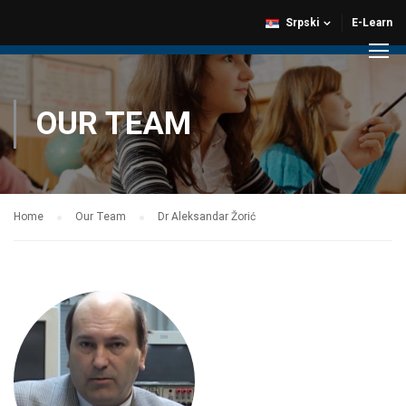
Srpski
E-Learn
OUR TEAM
Home
Our Team
Dr Aleksandar Žorić