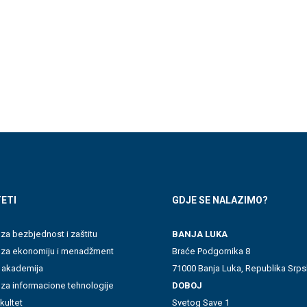
ETI
GDJE SE NALAZIMO?
 za bezbjednost i zaštitu
BANJA LUKA
t za ekonomiju i menadžment
Braće Podgornika 8
 akademija
71000 Banja Luka, Republika Srps
 za informacione tehnologije
DOBOJ
akultet
Svetog Save 1