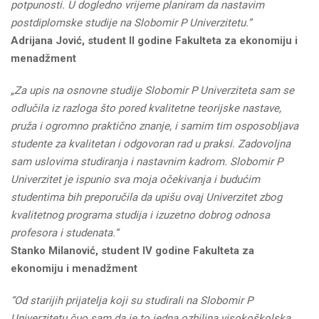
potpunosti. U dogledno vrijeme planiram da nastavim
postdiplomske studije na Slobomir P Univerzitetu.”
Adrijana Jović, student II godine Fakulteta za ekonomiju i
menadžment
„Za upis n
a osnovne studije Slobomir P Univerziteta sam se
odlučila iz razloga što pored kvalitetne teorijske nastave,
pruža i ogromno praktično znanje, i samim tim osposobljava
studente za kvalitetan i odgovoran rad u praksi. Zadovoljna
sam uslovima studiranja i nastavnim kadrom. Slobomir P
Univerzitet je ispunio sva moja očekivanja i budućim
studentima bih preporučila da upišu ovaj Univerzitet zbog
kvalitetnog programa studija i izuzetno dobrog odnosa
profesora i studenata.“
Stanko Milanović, student IV godine Fakulteta za
ekonomiju i menadžment
“Od starijih prijatelja koji su studirali na Slobomir P
Univerzitetu čuo sam da je to jedna ozbiljna visokoškolska