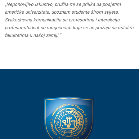
„Neponovljivo iskustvo, pružila mi se prilika da posjetim
američke univerzitete, upoznam studente širom svijeta.
Svakodnevna komunikacija sa profesorima i interakcija
profesor-student su mogućnosti koje se ne pružaju na ostalim
fakultetima u našoj zemlji.”