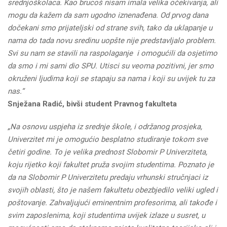
srednjoškolaca. Kao brucoš nisam imala velika očekivanja, ali
mogu da kažem da sam ugodno iznenađena. Od prvog dana
dočekani smo prijateljski od strane svih, tako da uklapanje u
nama do tada novu sredinu uopšte nije predstavljalo problem.
Svi su nam se stavili na raspolaganje i omogućili da osjetimo
da smo i mi sami dio SPU. Utisci su veoma pozitivni, jer smo
okruženi ljudima koji se stapaju sa nama i koji su uvijek tu za
nas.“
Snježana Radić, bivši student Pravnog fakulteta
„Na osnovu uspjeha iz srednje škole, i održanog prosjeka,
Univerzitet mi je omogućio besplatno studiranje tokom sve
četiri godine. To je velika prednost Slobomir P Univerziteta,
koju rijetko koji fakultet pruža svojim studentima. Poznato je
da na Slobomir P Univerzitetu predaju vrhunski stručnjaci iz
svojih oblasti, što je našem fakultetu obezbjedilo veliki ugled i
poštovanje. Zahvaljujući eminentnim profesorima, ali takođe i
svim zaposlenima, koji studentima uvijek izlaze u susret, u