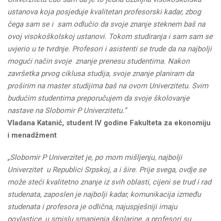
ustanova koja posjeduje kvalitetan profesorski kadar, zbog
čega sam se i sam odlučio da svoje znanje steknem baš na
ovoj visokoškolskoj ustanovi. Tokom studiranja i sam sam se
uvjerio u te tvrdnje. Profesori i asistenti se trude da na najbolji
mogući način svoje znanje prenesu studentima. Nakon
završetka prvog ciklusa studija, svoje znanje planiram da
proširim na master studijima baš na ovom Univerzitetu. Svim
budućim studentima preporučujem da svoje školovanje
nastave na Slobomir P Univerzitetu.”
Vladana Katanić, student IV godine Fakulteta za ekonomiju
i menadžment
„Slobomir P Univerzitet je, po mom mišljenju, najbolji
Univerzitet u Republici Srpskoj, a i šire. Prije svega, ovdje se
može steći kvalitetno znanje iz svih oblasti, cijeni se trud i rad
studenata, zaposlen je najbolji kadar, komunikacija između
studenata i profesora je odlična, najuspješniji imaju
povlastice, u smislu smanjenja školarine, a profesori su