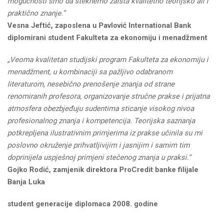
mogućnosti smo da steknemo zaista kvalitetno teorijsko ali i
praktično znanje.”
Vesna Jeftić, zaposlena u Pavlović International Bank
diplomirani student Fakulteta za ekonomiju i menadžment
„Veoma kvalitetan studijski program Fakulteta za ekonomiju i
menadžment, u kombinaciji sa pažljivo odabranom
literaturom, nesebično prenošenje znanja od strane
renomiranih profesora, organizovanje stručne prakse i prijatna
atmosfera obezbjeđuju sudentima sticanje visokog nivoa
profesionalnog znanja i kompetencija. Teorijska saznanja
potkrepljena ilustrativnim primjerima iz prakse učinila su mi
poslovno okruženje prihvatljivijim i jasnijim i samim tim
doprinijela uspješnoj primjeni stečenog znanja u praksi.“
Gojko Rodić, zamjenik direktora ProCredit banke filijale
Banja Luka
student generacije diplomaca 2008. godine