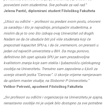
posvećeni svim studentima. Sve pohvale za vaš rad.“
Jelena Pantić, diplomirani student Filološkog Fakulteta
„Utisci su odlični – profesori su predani svom poslu, otvoreni
za saradnju i što je najvažnije, pristupačni studentima, a
mislim da je to ono što izdvaja ovaj Univerzitet od drugih.
Nadam se da će ubuduće biti još više studenata koji će
prepoznati kapacitet SPU-a, i da će ,vremenom, on prerasti u
jedan od najvećih univerziteta u BiH. Da mogu ponovo,
definitivno bih opet upisala SPU jer sam prezadovoljna
kvalitetom znanja koje sam stekla i ljubaznošću cjelokupnog
osoblja na Univerzitetu. Trenutno sam zaposlena u š,koli za
ucenje stranih jezika “Cerovac”. U skorije vrijeme namjeravam
da upišem master studije, na Slobomir P Univerzitetu.“
Velibor Petrović, apsolvent Filološkog Fakulteta
„Svi profesori su odlični i organizacija na Univerzitetu je sjajna,
nenastavno osoblje mi je uvijek bilo dostupno za sve potrebne