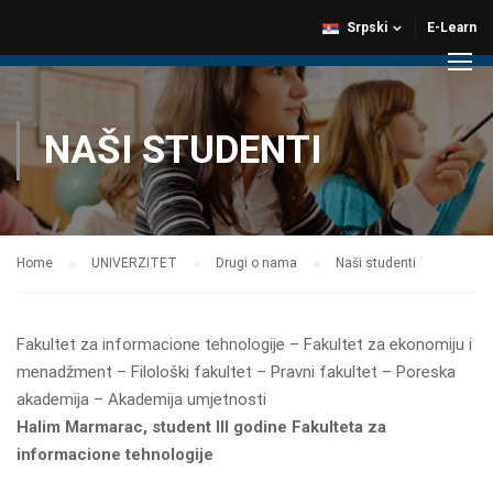
Srpski
E-Learn
NAŠI STUDENTI
Home
UNIVERZITET
Drugi o nama
Naši studenti
Fakultet za informacione tehnologije – Fakultet za ekonomiju i
menadžment – Filološki fakultet – Pravni fakultet – Poreska
akademija – Akademija umjetnosti
Halim Marmarac, student III godine Fakulteta za
informacione tehnologije