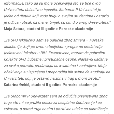
informacije, tako da su moja očekivanja što se tiče ovog
Univerziteta definitivno ispunila. Slobomir P Univerzitet je
jedan od rijetkih koji vode brigu o svojim studentima i ostavio
je odličan utisak na mene. Uvijek ću biti dio ovog Univerziteta.”
Maja Šatara, student III godine Poreske akademije
„Za SPU isključivo sam se odlučila zbog smjera – Poreska
akademija, koji po svom studijskom programu predstavlja
jedinstveni fakultet u BIH. Prvenstveno, moram da pohvalim
kolektiv SPU, ljubazne i pristupačne osobe. Nastavni kadar je
za svaku pohvalu, predavanja su kvalitetna i zanimljiva. Moja
očekivanja su ispunjena i preporučila bih svima da studiraju na
Univerzitetu koji je ostavio neizbrisiv trag u mom životu.“
Katarina Đekić, student II godine Poreske akademije
„Za Slobomir P Univerzitet sam se odlučila prvenstveno zbog
toga sto mi se pružila prilika za besplatno školovanje kao
vukovcu, a pored toga nosim i pozitivne utiske sa takmičenja