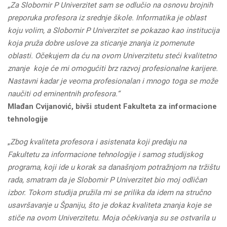
„Za Slobomir P Univerzitet sam se odlučio na osnovu brojnih
preporuka profesora iz srednje škole. Informatika je oblast
koju volim, a Slobomir P Univerzitet se pokazao kao institucija
koja pruža dobre uslove za sticanje znanja iz pomenute
oblasti. Očekujem da ću na ovom Univerzitetu steći kvalitetno
znanje koje će mi omogućiti brz razvoj profesionalne karijere.
Nastavni kadar je veoma profesionalan i mnogo toga se može
naučiti od eminentnih profesora.“
Mlađan Cvijanović, bivši student Fakulteta za informacione
tehnologije
„
Zbog kvaliteta profesora i asistenata koji predaju na
Fakultetu za informacione tehnologije i samog studijskog
programa, koji ide u korak sa današnjom potražnjom na tržištu
rada, smatram da je Slobomir P Univerzitet bio moj odličan
izbor. Tokom studija pružila mi se prilika da idem na stručno
usavršavanje u Španiju, što je dokaz kvaliteta znanja koje se
stiče na ovom Univerzitetu. Moja očekivanja su se ostvarila u