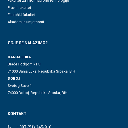
Fakultet za informacione tehnologije
Pravni fakultet
Filološki fakultet
Akademija umjetnosti
GDJE SE NALAZIMO?
BANJA LUKA
Braće Podgornika 8
71000 Banja Luka, Republika Srpska, BiH
DOBOJ
Svetog Save 1
74000 Doboj, Republika Srpska, BiH
KONTAKT
+387 (51) 345-910