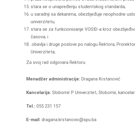
stara se o unapređenju studentskog standarda;
u saradnji sa dekanima, obezbjeđuje neophodne uslo
univerzitetu;
stara se za funkcionisanje VOSID-a kroz obezbjeđiv
časova; i
.obavlja i druge poslove po nalogu Rektora, Prorekt
Univerziteta;
Za svoj rad odgovara Rektoru.
Menadžer administracije:
Dragana Krstanović
Kancelarija:
Slobomir P Univerzitet, Slobomir, kancelari
Tel.:
055 231 157
E-mail
: dragana.krstanovic@spu.ba