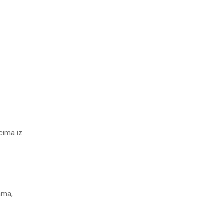
cima iz
ama,