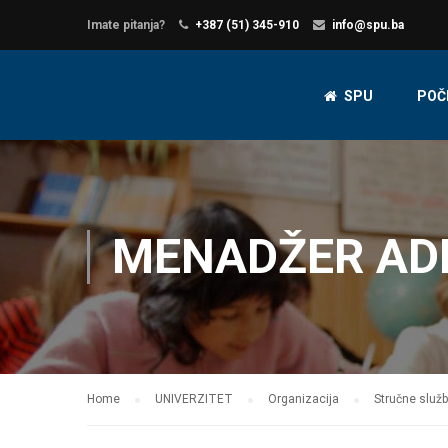
Imate pitanja?
+387 (51) 345-910
info@spu.ba
SPU
POČ
MENADŽER AD
Home
UNIVERZITET
Organizacija
Stručne služ