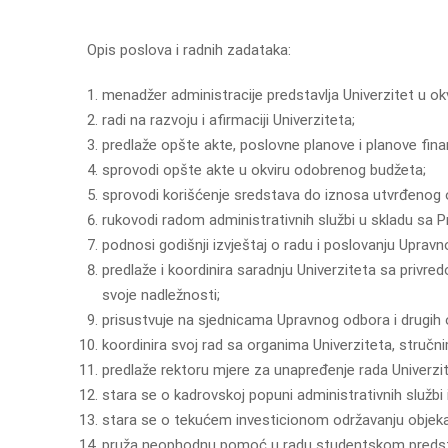
Opis poslova i radnih zadataka:
menadžer administracije predstavlja Univerzitet u o
radi na razvoju i afirmaciji Univerziteta;
predlaže opšte akte, poslovne planove i planove finan
sprovodi opšte akte u okviru odobrenog budžeta;
sprovodi korišćenje sredstava do iznosa utvrđenog 
rukovodi radom administrativnih službi u skladu sa P
podnosi godišnji izvještaj o radu i poslovanju Uprav
predlaže i koordinira saradnju Univerziteta sa privr
svoje nadležnosti;
prisustvuje na sjednicama Upravnog odbora i drugih o
koordinira svoj rad sa organima Univerziteta, struč
predlaže rektoru mjere za unapređenje rada Univerzit
stara se o kadrovskoj popuni administrativnih službi
stara se o tekućem investicionom održavanju objeka
pruža neophodnu pomoć u radu studentskom predstav