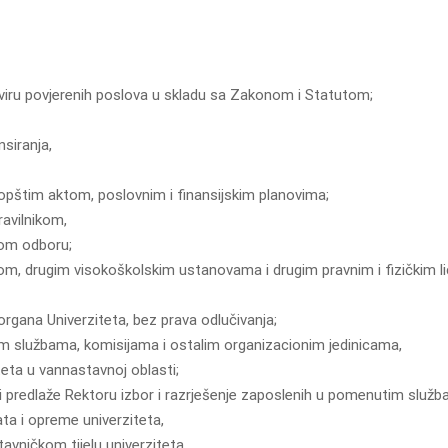
kviru povjerenih poslova u skladu sa Zakonom i Statutom;
siranja,
opštim aktom, poslovnim i finansijskim planovima;
ravilnikom,
nom odboru;
edom, drugim visokoškolskim ustanovama i drugim pravnim i fizičkim li
rgana Univerziteta, bez prava odlučivanja;
nim službama, komisijama i ostalim organizacionim jedinicama,
eta u vannastavnoj oblasti;
 i predlaže Rektoru izbor i razrješenje zaposlenih u pomenutim služb
ta i opreme univerziteta,
ničkom tijelu univerziteta,