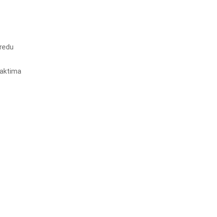
oredu
 aktima