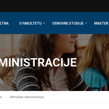
ETNA
O FAKULTETU
OSNOVNE STUDIJE
MASTER 
MINISTRACIJE
be
Menadžer administracije