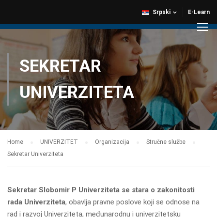
Srpski
E-Learn
SEKRETAR
UNIVERZITETA
Home
UNIVERZITET
Organizacija
Stručne službe
Sekretar Univerziteta
Sekretar Slobomir P Univerziteta se stara o zakonitosti
rada Univerziteta
, obavlja pravne poslove koji se odnose na
rad i razvoj Univerziteta, međunarodnu i univerzitetsku