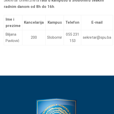
Sekretar Univerziteta
radi u kampusu u Slobomiru svakim
radnim danom od 8h do 16h
.
Ime i
Kancelarija
Kampus
Telefon
E-mail
prezime
Biljana
055 231
200
Slobomir
sekretar@spu.ba
Pavlović
153