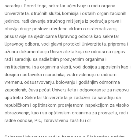
saradnju. Pored toga, sekretar učestvuje u radu organa
Univerziteta, stručnih službi, komisija i ostalih organizacionih
jedinica, radi davanja stručnog mišljenja iz područja prava i
obavlja druge poslove utvrđene aktom o sistematizaciji,
prisustvuje na sjednicama Upravnog odbora kao sekretar
Upravnog odbora, vodi glavni protokol Univerziteta, priprema i
ažurira dokumentaciju Univerziteta koja se odnosi na njegov
rad i saradnju sa nadležnim prosvjetnim organima i
institucijama i sa organima vlasti, vodi dosijea zaposlenih kao i
dosijea nastavnika i saradnika, vodi evidenciju o radnom
vremenu, odsustvovanju, bolovanju i godišnjim odmorima
zaposlenih, čuva pečat Univerziteta i odgovoran je za njegovu
upotrebu. Sekretar Univerziteta je zadužen za saradnju sa
republičkom i opštinskom prosvjetnom inspekcijom za visoko
obrazovanje, kao i sa opštinskim organima za prosvjetu, rad i
radne odnose, PIO, zdravstvenu zaštitu i dr.