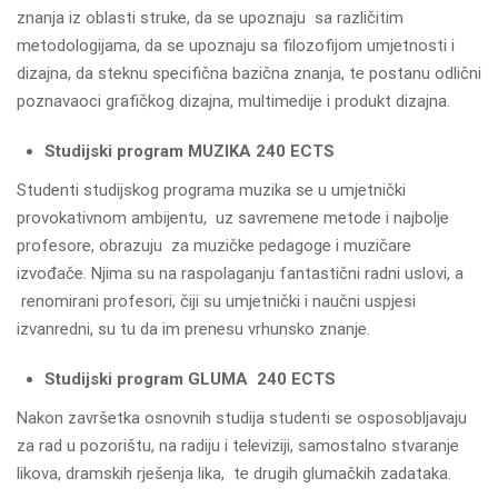
znanja iz oblasti struke, da se upoznaju sa različitim
metodologijama, da se upoznaju sa filozofijom umjetnosti i
dizajna, da steknu specifična bazična znanja, te postanu odlični
poznavaoci grafičkog dizajna, multimedije i produkt dizajna.
Studijski program MUZIKA 240 ECTS
Studenti studijskog programa muzika se u umjetnički
provokativnom ambijentu, uz savremene metode i najbolje
profesore, obrazuju za muzičke pedagoge i muzičare
izvođače. Njima su na raspolaganju fantastični radni uslovi, a
renomirani profesori, čiji su umjetnički i naučni uspjesi
izvanredni, su tu da im prenesu vrhunsko znanje.
Studijski program GLUMA 240 ECTS
Nakon završetka osnovnih studija studenti se osposobljavaju
za rad u pozorištu, na radiju i televiziji, samostalno stvaranje
likova, dramskih rješenja lika, te drugih glumačkih zadataka.