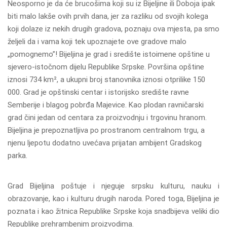
Neosporno je da će brucošima koji su iz Bijeljine ili Doboja ipak
biti malo lakše ovih prvih dana, jer za razliku od svojih kolega
koji dolaze iz nekih drugih gradova, poznaju ova mjesta, pa smo
željeli da i vama koji tek upoznajete ove gradove malo
„pomognemo”! Bijeljina je grad i središte istoimene opštine u
sjevero-istočnom dijelu Republike Srpske. Površina opštine
iznosi 734 km², a ukupni broj stanovnika iznosi otprilike 150
000. Grad je opštinski centar i istorijsko središte ravne
Semberije i blagog pobrđa Majevice. Kao plodan ravničarski
grad čini jedan od centara za proizvodnju i trgovinu hranom.
Bijeljina je prepoznatljiva po prostranom centralnom trgu, a
njenu ljepotu dodatno uvećava prijatan ambijent Gradskog
parka.
Grad Bijeljina poštuje i njeguje srpsku kulturu, nauku i
obrazovanje, kao i kulturu drugih naroda. Pored toga, Bijeljina je
poznata i kao žitnica Republike Srpske koja snadbijeva veliki dio
Republike prehrambenim proizvodima.