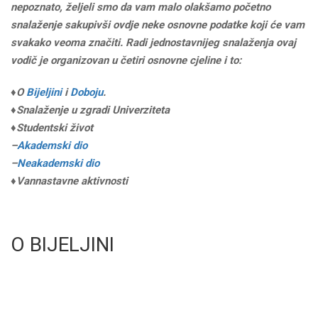
nepoznato, željeli smo da vam malo olakšamo početno
snalaženje sakupivši ovdje neke osnovne podatke koji će vam
svakako veoma značiti. Radi jednostavnijeg snalaženja ovaj
vodič je organizovan u četiri osnovne cjeline i to:
♦O
Bijeljini
i
Doboju
.
♦Snalaženje u zgradi Univerziteta
♦Studentski život
–
Akademski dio
–
Neakademski dio
♦Vannastavne aktivnosti
O BIJELJINI