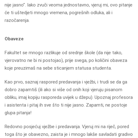
nije jasno”. Iako zvuči veoma jednostavno, vjeruj mi, ovo pitanje
će ti uštedjeti mnogo vremena, pogrešnih odluka, ali i
razočarenja.
Obaveze
Fakultet se mnogo razlikuje od srednje škole (da nije tako,
vjerovatno ne bi ni postojao), prije svega, po količini obaveza
koje preuzimaš na sebe sticanjem statusa studenta.
Kao prvo, saznaj raspored predavanja i vježbi, i trudi se da ga
dobro zapamtiš (ili ako si više od onih koji vjeruju pisanom
obliku, imaj kopiju rasporeda uvijek u džepu). Upoznaj profesora
i asistenta i pitaj ih sve što ti nije jasno. Zapamti, ne postoje
glupa pitanja!
Redovno posjećuj vježbe i predavanja. Vjeruj mi na riječ, pored
toga što je obavezno, zaista je i mnogo lakše savladati gradivo