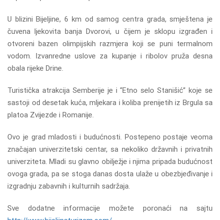
U blizini Bijeljine, 6 km od samog centra grada, smještena je
čuvena ljekovita banja Dvorovi, u čijem je sklopu izgrađen i
otvoreni bazen olimpijskih razmjera koji se puni termalnom
vodom. Izvanredne uslove za kupanje i ribolov pruža desna
obala rijeke Drine.
Turistička atrakcija Semberije je i “Etno selo Stanišić” koje se
sastoji od desetak kuća, mljekara i koliba prenijetih iz Brgula sa
platoa Zvijezde i Romanije.
Ovo je grad mladosti i budućnosti. Postepeno postaje veoma
značajan univerzitetski centar, sa nekoliko državnih i privatnih
univerziteta. Mladi su glavno obilježje i njima pripada budućnost
ovoga grada, pa se stoga danas dosta ulaže u obezbjeđivanje i
izgradnju zabavnih i kulturnih sadržaja.
Sve dodatne informacije možete poronaći na sajtu