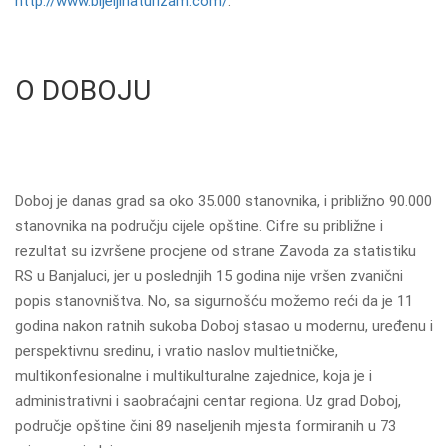
http://www.bijeljinaturizam.com/
.
O DOBOJU
Doboj je danas grad sa oko 35.000 stanovnika, i približno 90.000
stanovnika na području cijele opštine. Cifre su približne i
rezultat su izvršene procjene od strane Zavoda za statistiku
RS u Banjaluci, jer u poslednjih 15 godina nije vršen zvanični
popis stanovništva. No, sa sigurnošću možemo reći da je 11
godina nakon ratnih sukoba Doboj stasao u modernu, uređenu i
perspektivnu sredinu, i vratio naslov multietničke,
multikonfesionalne i multikulturalne zajednice, koja je i
administrativni i saobraćajni centar regiona. Uz grad Doboj,
područje opštine čini 89 naseljenih mjesta formiranih u 73