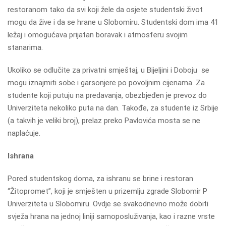
restoranom tako da svi koji žele da osjete studentski život
mogu da žive i da se hrane u Slobomiru. Studentski dom ima 41
ležaj i omogućava prijatan boravak i atmosferu svojim
stanarima.
Ukoliko se odlučite za privatni smještaj, u Bijeljini i Doboju se
mogu iznajmiti sobe i garsonjere po povoljnim cijenama. Za
studente koji putuju na predavanja, obezbjeđen je prevoz do
Univerziteta nekoliko puta na dan. Takođe, za studente iz Srbije
(a takvih je veliki broj), prelaz preko Pavlovića mosta se ne
naplaćuje.
Ishrana
Pored studentskog doma, za ishranu se brine i restoran
“Žitopromet”, koji je smješten u prizemlju zgrade Slobomir P
Univerziteta u Slobomiru. Ovdje se svakodnevno može dobiti
svježa hrana na jednoj liniji samoposluživanja, kao i razne vrste