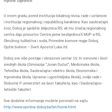
mjesne zajednice.
U ovom gradu, pored institucija lokalnog nivoa, rade i ustanove
i institucije regionalnog i republičkog karaktera. Kao saobraćajni
čvor, Doboj je sjedište željeznica RS, ali mu značaj regionalnog
centra daju prisustvo Centra javne bezbjednosti MUP-a RS,
Okružnog tužilaštva i suda, Privredne komore regije Doboj,
Opšte bolnice – Sveti Apostol Luka itd.
Doboj sve više postaje i obrazovni centar. Uz tri osnovne i šest
srednjih škola (Gimnazija “Jovan Dučuć”, Medicinska škola,
Tehnička škola, Saobraćajna i elektro škola, Ekonomska i
trgovinska škola, Upravna i ugostiteljska škola), ovdje rade i
Slobomir P univerzitet sa šest fakulteta, kao i Saobraćajno-
tehnički fakultet.
Sve dodatne informacije možete poronaći na sajtu
http://www.opstina-doboj.ba/lat/home.html
.