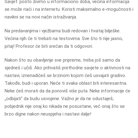
Savjet: pošto živimo u informaciono doba, većina informacija
se može naći i na internetu. Koristi maksimalno e-mogućnosti i
navikni se na novi način istraživanja.
Na predavanjima i vježbama budi redovan i hvataj bilješke.
Većina njih će ti trebati na testovima. Sve što ti nije jasno,
pitaj! Profesor će biti srećan da ti odgovori.
Nakon što su obavljenje sve pripreme, treba još samo da
sjedneš i učiš. Ako prihvatiš prethodne savjete o aktivnosti na
nastavi, iznenadićeš se brzinom kojom ćeš usvajati gradivo.
Takođe, budi i uporan. Neće ti svaka oblast biti interesantna.
Neke ćeš morati da da ponoviš više puta. Neke informacije će
„odbijati” da budu usvojene. Važno je da ne odustaješ;
pobjednik nije onaj ko nikada ne posustane, već onaj što se
brzo digne nakon neuspjeha i nastavi dalje!