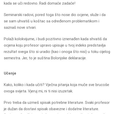
kada se uči redovno. Radi domaće zadaće!
Seminarski radovi, pored toga što nose dio ocjene, služe i da
se sam uhvatiš u koštac sa određenom problematikom i
saznaš nove stvari.
Polaži kolokvijume, i budi pozitivno iznenađen kada shvatiš da
ocjena koju profesor upravo upisuje u tvoj indeks predstavlja
rezultat svega što si uradio (kao i onoga što nisi) u toku cijelog
semestra. Jer, to je suština Bolonjske deklaracije.
Učenje
Kako, koliko i kada učiti? Vječna pitanja koja muče sve brucoše
ovoga svijeta. Vjeruj mi, ni ti nisi izuzetak.
Prvo treba da uzmeš spisak potrebne literature. Svaki profesor
je dužan da dostavi spisak obavezne i dodatne literature.