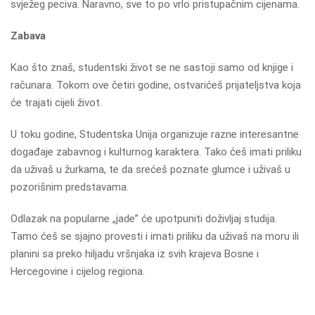
svježeg peciva. Naravno, sve to po vrlo pristupačnim cijenama.
Zabava
Kao što znaš, studentski život se ne sastoji samo od knjige i
računara. Tokom ove četiri godine, ostvarićeš prijateljstva koja
će trajati cijeli život.
U toku godine, Studentska Unija organizuje razne interesantne
događaje zabavnog i kulturnog karaktera. Tako ćeš imati priliku
da uživaš u žurkama, te da srećeš poznate glumce i uživaš u
pozorišnim predstavama.
Odlazak na popularne „jade” će upotpuniti doživljaj studija.
Tamo ćeš se sjajno provesti i imati priliku da uživaš na moru ili
planini sa preko hiljadu vršnjaka iz svih krajeva Bosne i
Hercegovine i cijelog regiona.