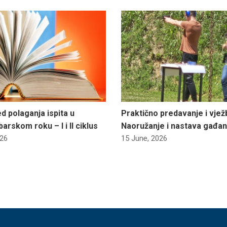
d polaganja ispita u
Praktično predavanje i vjež
rskom roku – I i II ciklus
Naoružanje i nastava gađa
026
15 June, 2026