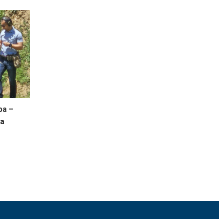
ba –
na