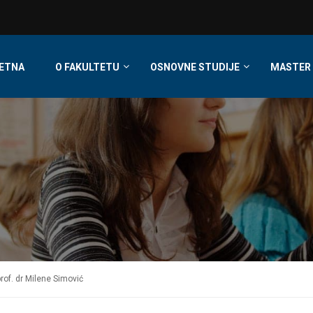
ETNA
O FAKULTETU
OSNOVNE STUDIJE
MASTER 
rof. dr Milene Simović