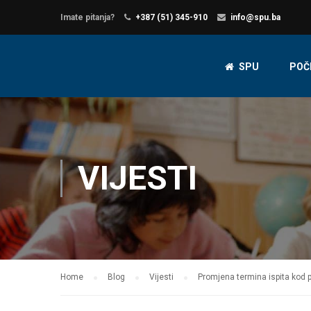
Imate pitanja?
+387 (51) 345-910
info@spu.ba
SPU
POČ
VIJESTI
Home
Blog
Vijesti
Promjena termina ispita kod p