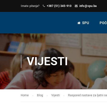
Imate pitanja?
+387 (51) 345-910
info@spu.ba
SPU
POČ
VIJESTI
Home
Blog
Vijesti
Raspored nastave za ljetni s