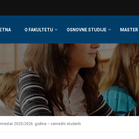
ETNA
O FAKULTETU
OSNOVNE STUDIJE
MASTER 
emestar 2025/2026. godine – vanredni studenti