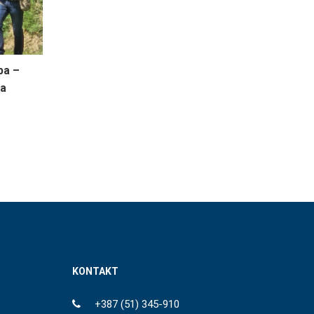
ba –
na
KONTAKT
+387 (51) 345-910