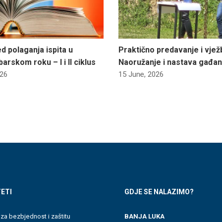
d polaganja ispita u
Praktično predavanje i vjež
rskom roku – I i II ciklus
Naoružanje i nastava gađa
026
15 June, 2026
ETI
GDJE SE NALAZIMO?
 za bezbjednost i zaštitu
BANJA LUKA