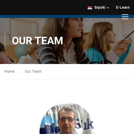
Srpski
E-Learn
OUR TEAM
Home
Our Team