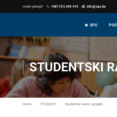
Imate pitanja?
+387 (51) 345-910
info@spu.ba
SPU
POČ
STUDENTSKI R
Home
STUDENTI
Studentski radovi i projekti