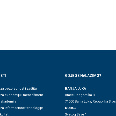
ETI
GDJE SE NALAZIMO?
 za bezbjednost i zaštitu
BANJA LUKA
t za ekonomiju i menadžment
Braće Podgornika 8
 akademija
71000 Banja Luka, Republika Srps
 za informacione tehnologije
DOBOJ
akultet
Svetog Save 1