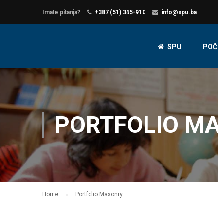
Imate pitanja?
+387 (51) 345-910
info@spu.ba
SPU
POČ
PORTFOLIO M
Home
Portfolio Masonry