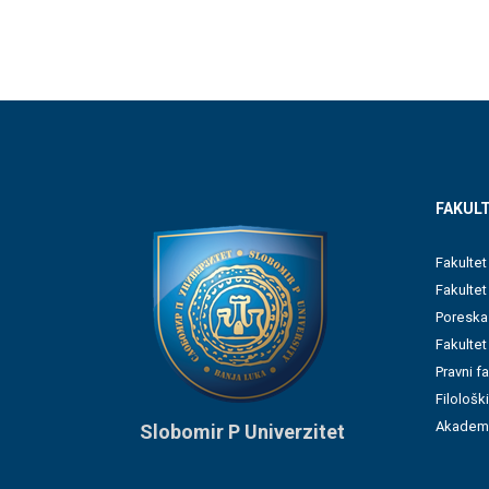
FAKULT
Fakultet
Fakulte
Poreska
Fakultet
Pravni f
Filološki
Akademi
Slobomir P Univerzitet