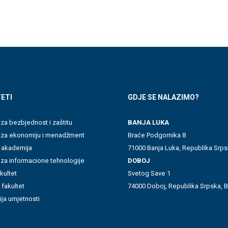
ETI
GDJE SE NALAZIMO?
 za bezbjednost i zaštitu
BANJA LUKA
t za ekonomiju i menadžment
Braće Podgornika 8
 akademija
71000 Banja Luka, Republika Srps
 za informacione tehnologije
DOBOJ
akultet
Svetog Save 1
 fakultet
74000 Doboj, Republika Srpska, B
ja umjetnosti