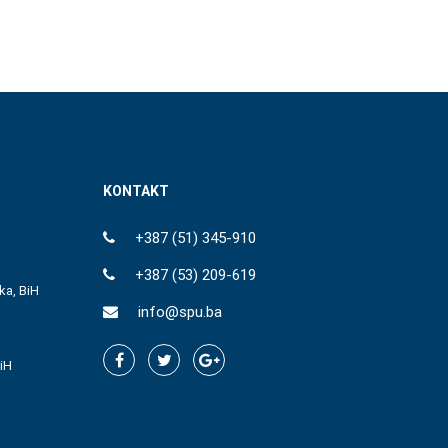
KONTAKT
+387 (51) 345-910
+387 (53) 209-619
ka, BiH
info@spu.ba
iH