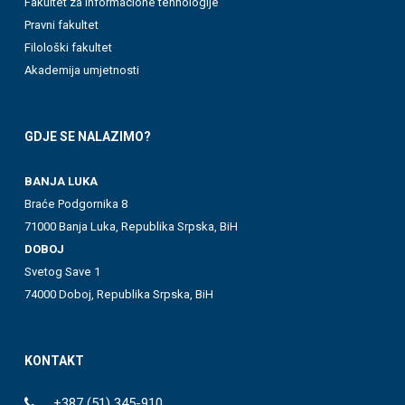
Fakultet za informacione tehnologije
Pravni fakultet
Filološki fakultet
Akademija umjetnosti
GDJE SE NALAZIMO?
BANJA LUKA
Braće Podgornika 8
71000 Banja Luka, Republika Srpska, BiH
DOBOJ
Svetog Save 1
74000 Doboj, Republika Srpska, BiH
KONTAKT
+387 (51) 345-910